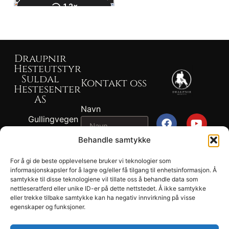
Draupnir
Hesteutstyr
Suldal
Kontakt oss
Hestesenter
AS
Navn
Gullingvegen
87, 4230
Behandle samtykke
SAND
Epost
917 82 767 -
For å gi de beste opplevelsene bruker vi teknologier som
John
informasjonskapsler for å lagre og/eller få tilgang til enhetsinformasjon. Å
2026
samtykke til disse teknologiene vil tillate oss å behandle data som
Melding
Ragnvald
Draupnir® -
nettleseratferd eller unike ID-er på dette nettstedet. Å ikke samtykke
Ness
eller trekke tilbake samtykke kan ha negativ innvirkning på visse
Suldal
egenskaper og funksjoner.
902 04 694 -
Hestesenter
Tonje Lund
AS.