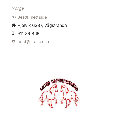
Norge
Besøk nettside
Hjelvík 6387, Vågstranda
911 89 869
post@stallsp.no