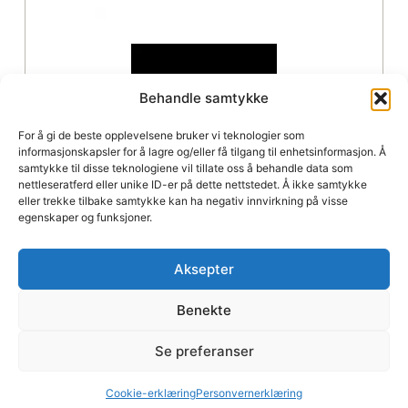
Behandle samtykke
For å gi de beste opplevelsene bruker vi teknologier som
informasjonskapsler for å lagre og/eller få tilgang til enhetsinformasjon. Å
samtykke til disse teknologiene vil tillate oss å behandle data som
nettleseratferd eller unike ID-er på dette nettstedet. Å ikke samtykke
eller trekke tilbake samtykke kan ha negativ innvirkning på visse
egenskaper og funksjoner.
Debelmose Isheste
Aksepter
Danmark
Benekte
Besøk nettside
Se preferanser
Debelmosevej 3, 6900 Skjern
+45 51949561
Cookie-erklæring
Personvernerklæring