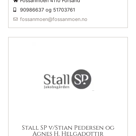
Fossanmoen 4110 Forsand
90986637 og 51703761
fossanmoen@fossanmoen.no
Stall SP v/Stian Pedersen og
Agnes H. Helgadottir