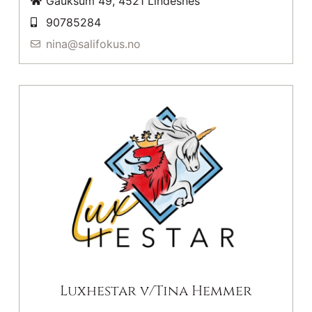
Gauksum 49, 4521 Lindesnes
90785284
nina@salifokus.no
Luxhestar v/Tina Hemmer