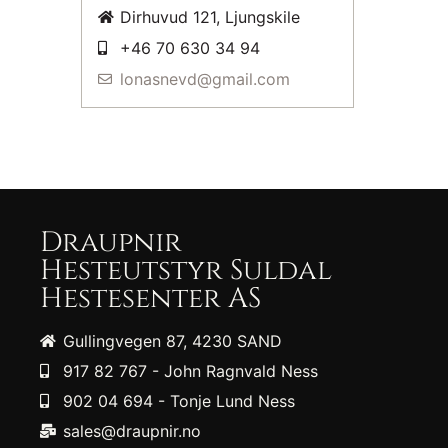
Dirhuvud 121, Ljungskile
+46 70 630 34 94
lonasnevd@gmail.com
Draupnir
Hesteutstyr Suldal
Hestesenter AS
Gullingvegen 87, 4230 SAND
917 82 767 - John Ragnvald Ness
902 04 694 - Tonje Lund Ness
sales@draupnir.no