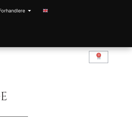
Forhandlere
0
GE