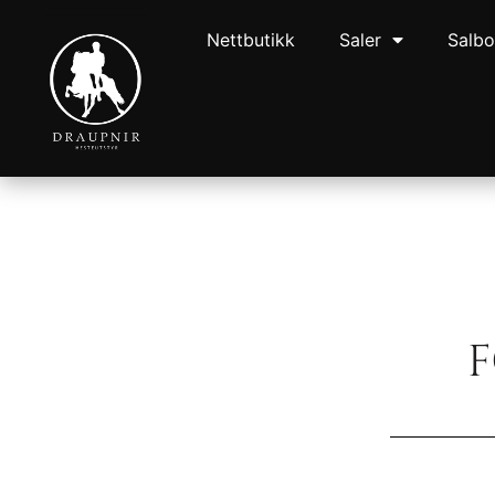
Nettbutikk
Saler
Salb
F