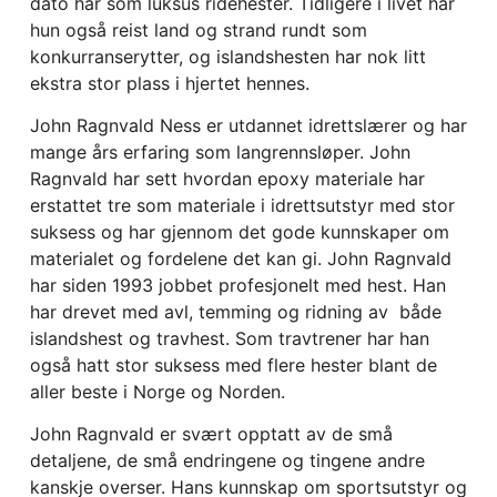
dato har som luksus ridehester. Tidligere i livet har
hun også reist land og strand rundt som
konkurranserytter, og islandshesten har nok litt
ekstra stor plass i hjertet hennes.
John Ragnvald Ness er utdannet idrettslærer og har
mange års erfaring som langrennsløper. John
Ragnvald har sett hvordan epoxy materiale har
erstattet tre som materiale i idrettsutstyr med stor
suksess og har gjennom det
gode kunnskaper om
materialet og fordelene det kan gi
. John Ragnvald
har siden 1993 jobbet profesjonelt med hest. Han
har drevet med avl, temming og ridning av både
islandshest og travhest. Som travtrener har han
også hatt stor suksess med flere hester
blant
de
aller beste i Norge og Norden.
John Ragnvald er svært opptatt av de små
detaljene, de små endringene og tingene andre
kanskje overser. Hans kunnskap om sportsutstyr og