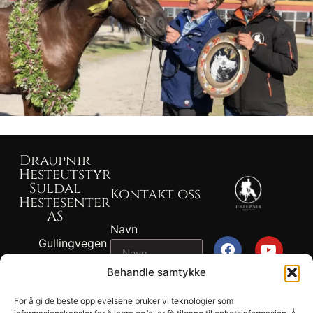
Draupnir
Hesteutstyr
Suldal
Kontakt oss
Hestesenter
AS
Navn
Gullingvegen
87, 4230
Behandle samtykke
SAND
Epost
917 82 767 -
For å gi de beste opplevelsene bruker vi teknologier som