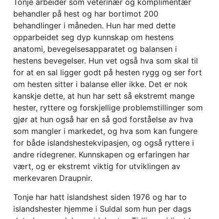
Tonje arbeider som veterinær og komplimentær
behandler på hest og har bortimot 200
behandlinger i måneden. Hun har med dette
opparbeidet seg dyp kunnskap om hestens
anatomi, bevegelsesapparatet og balansen i
hestens bevegelser. Hun vet også hva som skal til
for at en sal ligger godt på hesten rygg og ser fort
om hesten sitter i balanse eller ikke. Det er nok
kanskje dette, at hun har sett så ekstremt mange
hester, ryttere og forskjellige problemstillinger som
gjør at hun også har en så god forståelse av hva
som mangler i markedet, og hva som kan fungere
for både islandshestekvipasjen, og også ryttere i
andre ridegrener. Kunnskapen og erfaringen har
vært, og er ekstremt viktig for utviklingen av
merkevaren Draupnir.
Tonje har hatt islandshest siden 1976 og har to
islandshester hjemme i Suldal som hun per dags