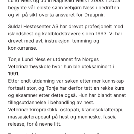
Lund Ness og John Ragnvald Ness i 2000. I 2023
begynte vår eldste sønn Vebjørn Ness i bedriften
og vil på sikt overta ansvaret for Draupnir.
Suldal Hestesenter AS har drevet profesjonelt med
islandshest og kaldblodstravere siden 1993. Vi har
drevet med avl, instruksjon, temming og
konkurranse.
Tonje Lund Ness er utdannet fra Norges
Veterinærhøyskole
hvor hun ble uteksaminert i
1991.
Etter endt utdanning var søken etter mer kunnskap
fortsatt stor, og Tonje har derfor tatt en rekke kurs
og eksamner etter dette også. Hun har blandt annet
tillegsutdannelse i behandling av hest.
Veterinærkiropraktikk, ostopati, kraniesokralterapi,
massasjeterapeaut på hest og menneske, fascia
release, for å nevne litt.