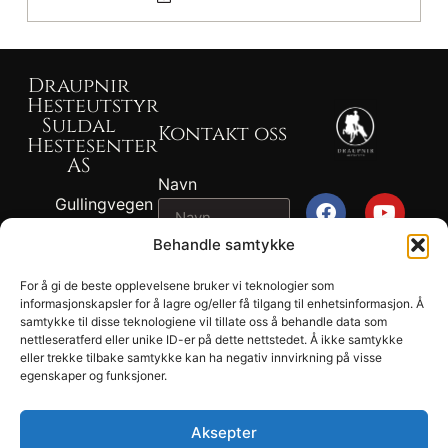
Draupnir
Hesteutstyr
Suldal
Kontakt oss
Hestesenter
AS
Navn
Gullingvegen
87, 4230
Behandle samtykke
SAND
Epost
917 82 767 -
For å gi de beste opplevelsene bruker vi teknologier som
John
informasjonskapsler for å lagre og/eller få tilgang til enhetsinformasjon. Å
2026
samtykke til disse teknologiene vil tillate oss å behandle data som
Melding
Ragnvald
Draupnir® -
nettleseratferd eller unike ID-er på dette nettstedet. Å ikke samtykke
Ness
eller trekke tilbake samtykke kan ha negativ innvirkning på visse
Suldal
egenskaper og funksjoner.
902 04 694 -
Hestesenter
Tonje Lund
AS.
Ness
Aksepter
Personvern