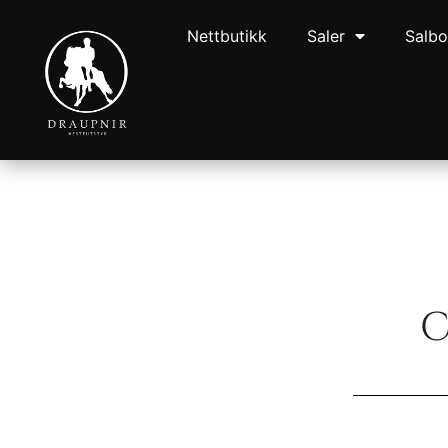
Nettbutikk
Saler
Salb
C