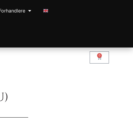
Forhandlere
0
U)