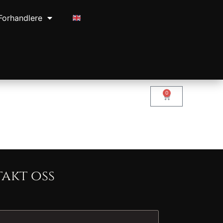
Forhandlere
0
akt oss