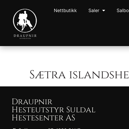
Nettbutikk
Saler
Salb
Sætra islandsh
Draupnir
Hesteutstyr Suldal
Hestesenter AS