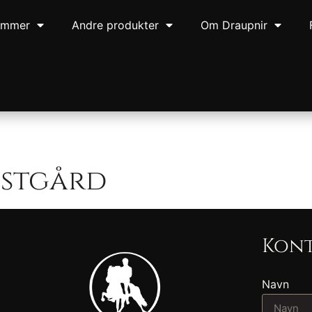
ommer
Andre produkter
Om Draupnir
estgård
Kont
Navn