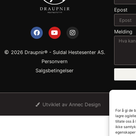
Epost
Melding
2026 Draupnir® - Suldal Hestesenter AS.
Personvern
Salgsbetingelser
Utviklet av Annec Design
For å gi de 
lagre og/ell
tillate oss 
ikke samtykk
egenskaper 