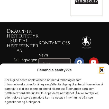
handlekurv
Draupnir
Hesteutstyr
Suldal
Kontakt oss
Hestesenter
AS
Navn
Gullingvegen
87, 4230
Behandle samtykke
SAND
Epost
917 82 767 -
For å gi de beste opplevelsene bruker vi teknologier som
John
informasjonskapsler for å lagre og/eller få tilgang til enhetsinformasjon. Å
2026
samtykke til disse teknologiene vil tillate oss å behandle data som
Melding
Ragnvald
Draupnir® -
nettleseratferd eller unike ID-er på dette nettstedet. Å ikke samtykke
Ness
eller trekke tilbake samtykke kan ha negativ innvirkning på visse
Suldal
egenskaper og funksjoner.
902 04 694 -
Hestesenter