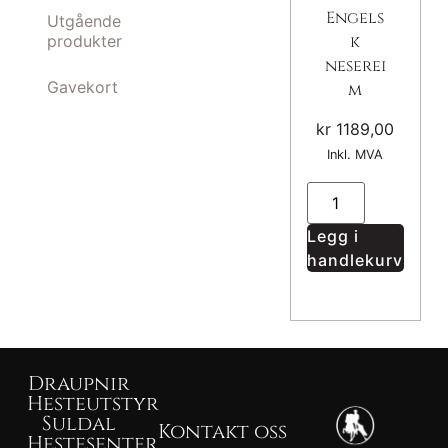
Engels
Utgående
produkter
k
neserei
Gavekort
m
kr
1189,00
Inkl. MVA
Legg i
handlekurv
Draupnir
Hesteutstyr
Suldal
Kontakt oss
Hestesenter