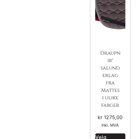
Draupn
ir®
salund
erlag
fra
Mattes
i ulike
farger
kr
1275,00
Inkl. MVA
Velg