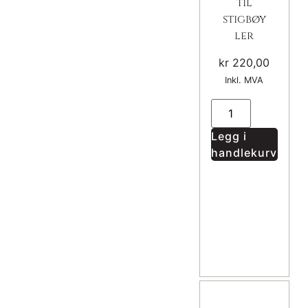
til
stigbøy
ler
kr
220,00
Inkl. MVA
Legg i
handlekurv