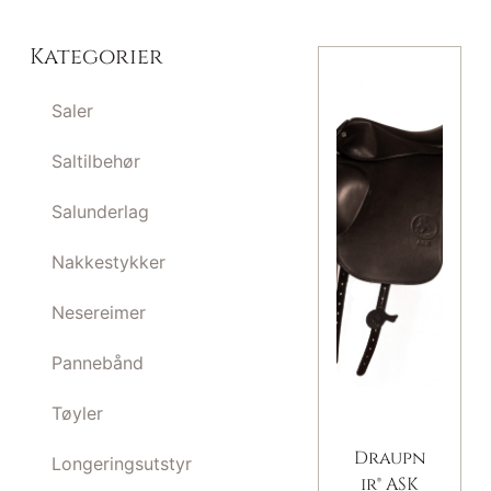
Kategorier
Saler
Saltilbehør
Salunderlag
Nakkestykker
Nesereimer
Pannebånd
Tøyler
Draupn
Longeringsutstyr
ir® ASK