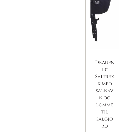
Draupn
ir®
Saltrek
k med
salnav
n og
lomme
til
salgjo
rd