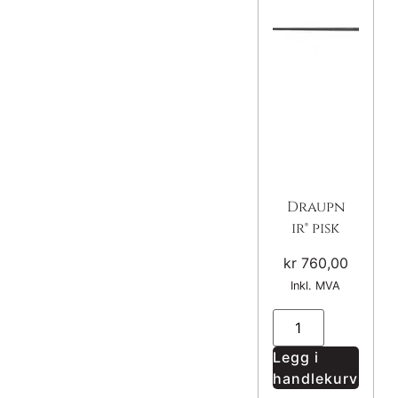
Draupn
ir® pisk
kr
760,00
Inkl. MVA
Legg i
handlekurv