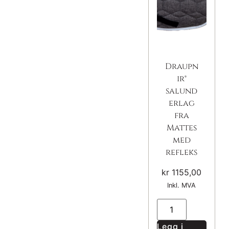
Draupn
ir®
salund
erlag
fra
Mattes
med
refleks
kr
1155,00
Inkl. MVA
Legg i