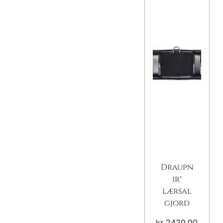
Draupn
ir®
lærsal
gjord
kr
2420,00