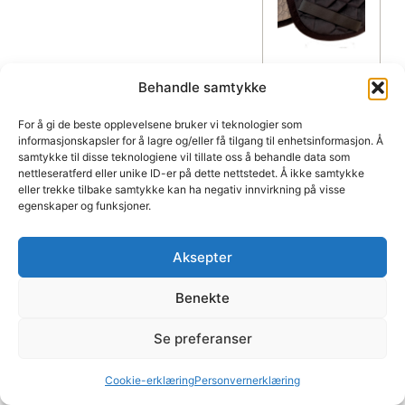
Behandle samtykke
Draupn
ir®
For å gi de beste opplevelsene bruker vi teknologier som
salund
informasjonskapsler for å lagre og/eller få tilgang til enhetsinformasjon. Å
samtykke til disse teknologiene vil tillate oss å behandle data som
erlag
nettleseratferd eller unike ID-er på dette nettstedet. Å ikke samtykke
med
eller trekke tilbake samtykke kan ha negativ innvirkning på visse
korrig
egenskaper og funksjoner.
eringss
ystem
Aksepter
fra
Mattes
Benekte
i
velour
Se preferanser
kr
2005,00
Cookie-erklæring
Personvernerklæring
Inkl. MVA