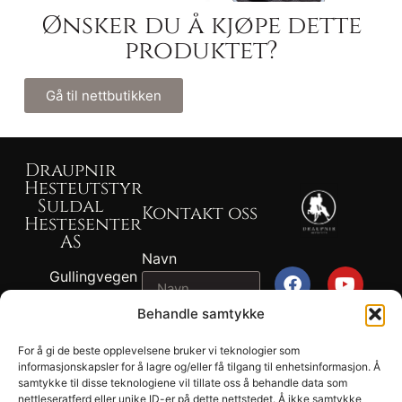
Ønsker du å kjøpe dette
produktet?
Gå til nettbutikken
Draupnir
Hesteutstyr
Suldal
Kontakt oss
Hestesenter
AS
Navn
Gullingvegen
87, 4230
Behandle samtykke
SAND
Epost
917 82 767 -
For å gi de beste opplevelsene bruker vi teknologier som
John
informasjonskapsler for å lagre og/eller få tilgang til enhetsinformasjon. Å
2026
samtykke til disse teknologiene vil tillate oss å behandle data som
Melding
Ragnvald
Draupnir® -
nettleseratferd eller unike ID-er på dette nettstedet. Å ikke samtykke