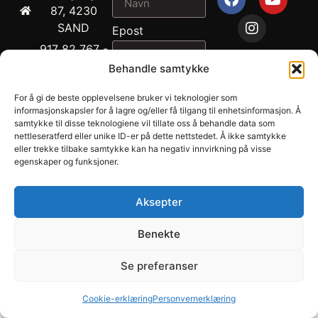
87, 4230
SAND
Epost
917 82 767 -
John
Behandle samtykke
2026
Melding
Ragnvald
Draupnir® -
For å gi de beste opplevelsene bruker vi teknologier som
Ness
Suldal
informasjonskapsler for å lagre og/eller få tilgang til enhetsinformasjon. Å
902 04 694 -
samtykke til disse teknologiene vil tillate oss å behandle data som
Hestesenter
nettleseratferd eller unike ID-er på dette nettstedet. Å ikke samtykke
Tonje Lund
AS.
eller trekke tilbake samtykke kan ha negativ innvirkning på visse
Ness
egenskaper og funksjoner.
Personvern
sales@draupnir.no
SEND
Salgsbetingelser
Org .nr. NO 970
Aksepter
893 555 MVA
Benekte
Utviklet av Annec Design
Se preferanser
Cookie-erklæring
Personvernerklæring