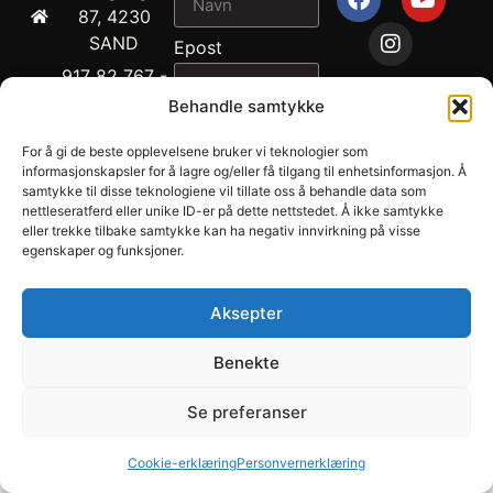
87, 4230
SAND
Epost
917 82 767 -
John
Behandle samtykke
2026
Melding
Ragnvald
Draupnir® -
For å gi de beste opplevelsene bruker vi teknologier som
Ness
Suldal
informasjonskapsler for å lagre og/eller få tilgang til enhetsinformasjon. Å
902 04 694 -
samtykke til disse teknologiene vil tillate oss å behandle data som
Hestesenter
nettleseratferd eller unike ID-er på dette nettstedet. Å ikke samtykke
Tonje Lund
AS.
eller trekke tilbake samtykke kan ha negativ innvirkning på visse
Ness
egenskaper og funksjoner.
Personvern
sales@draupnir.no
SEND
Salgsbetingelser
Org .nr. NO 970
Aksepter
893 555 MVA
Benekte
Utviklet av Annec Design
Se preferanser
Cookie-erklæring
Personvernerklæring